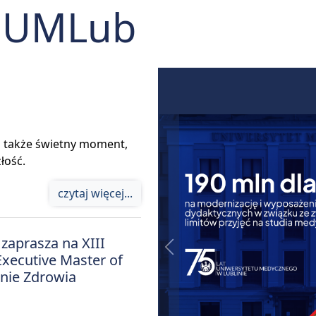
a UMLub
o także świetny moment,
łość.
czytaj więcej...
zaprasza na XIII
Previous
xecutive Master of
nie Zdrowia