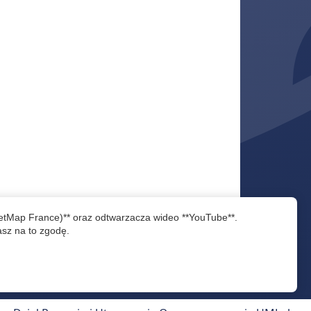
eetMap France)** oraz odtwarzacza wideo **YouTube**.
asz na to zgodę.