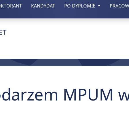
(otwiera się w nowej zakładce)
(otwiera się w nowej zakładce)
OKTORANT
KANDYDAT
PO DYPLOMIE
PRACOW
czny w Lublinie
odarzem MPUM w 