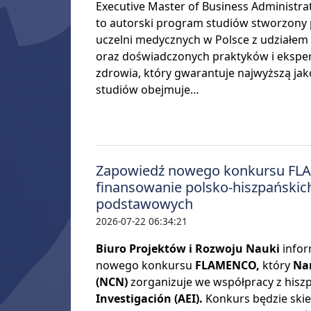
Executive Master of Business Administr
to autorski program studiów stworzony p
uczelni medycznych w Polsce z udział
oraz doświadczonych praktyków i ekspe
zdrowia, który gwarantuje najwyższą jak
studiów obejmuje…
190 mln zł dl
Odbudowy
Zapowiedź nowego konkursu FL
finansowanie polsko-hiszpańskic
podstawowych
2026-07-22 06:34:21
Biuro Projektów i Rozwoju Nauki
infor
nowego konkursu
FLAMENCO,
który
Na
(NCN)
zorganizuje we współpracy z his
Investigación (AEI).
Konkurs będzie ski