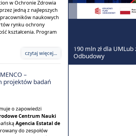
ation w Ochronie Zdrowia
rzez jedną z najlepszych
em pracowników naukowych
rtów rynku ochrony
ość kształcenia. Program
a UMLub ze środków Krajowego Planu
Ank
czytaj więcej...
20
AMENCO –
h projektów badań
muje o zapowiedzi
rodowe Centrum Nauki
zpańską
Agencia Estatal de
erowany do zespołów