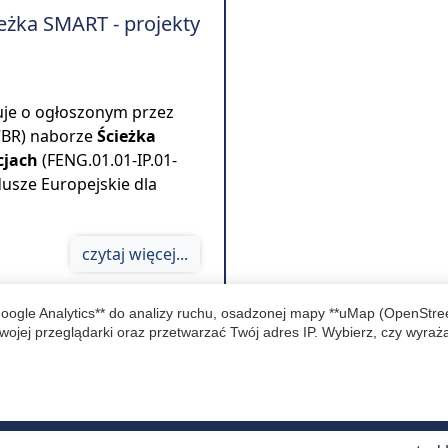
eżka SMART - projekty
uje o ogłoszonym przez
CBR) naborze
Ścieżka
cjach
(FENG.01.01-IP.01-
usze Europejskie dla
czytaj więcej...
Google Analytics** do analizy ruchu, osadzonej mapy **uMap (OpenStr
ń
wojej przeglądarki oraz przetwarzać Twój adres IP. Wybierz, czy wyraż