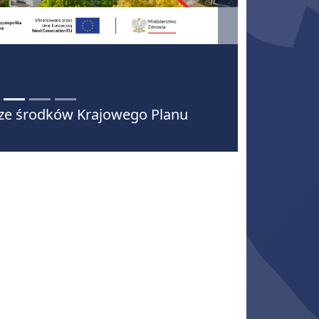
ietyzacja na semestr letni roku akademickiego
25/2026