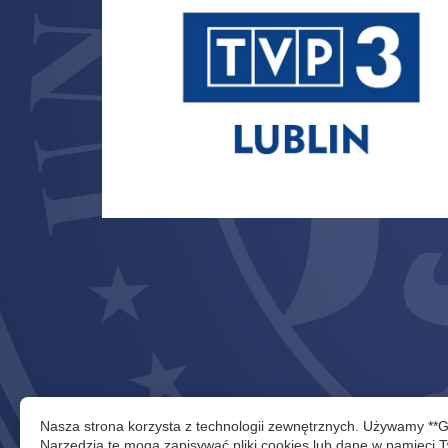
Nasza strona korzysta z technologii zewnętrznych. Używamy **
Narzędzia te mogą zapisywać pliki cookies lub dane w pamięci T