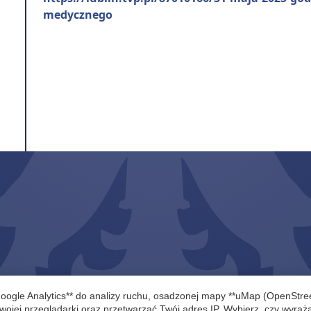
medycznego
Google Analytics** do analizy ruchu, osadzonej mapy **uMap (OpenStr
wojej przeglądarki oraz przetwarzać Twój adres IP. Wybierz, czy wyraż