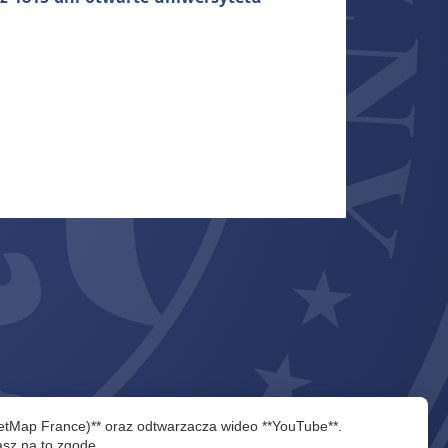
eetMap France)** oraz odtwarzacza wideo **YouTube**.
asz na to zgodę.