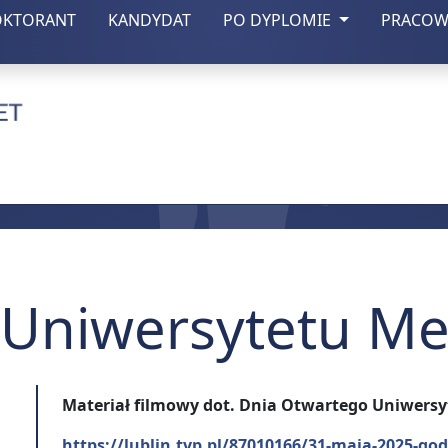
(otwiera się w nowej zakładce)
(otwiera się w nowej zakładce)
OKTORANT
KANDYDAT
PO DYPLOMIE
PRACOW
czny w Lublinie
 Uniwersytetu M
Materiał filmowy dot. Dnia Otwartego Uniwersy
https://lublin.tvp.pl/87010166/31-maja-2025-go